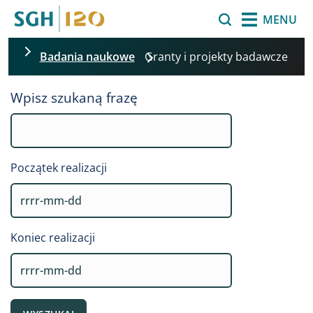
Przejdź do treści
Szukaj
MENU
Badania naukowe
Granty i projekty badawcze
Pomiń filtrowanie
Wpisz szukaną frazę
Początek realizacji
Koniec realizacji