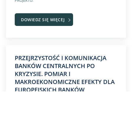
PROJEKTU:
DOWIEDZ SIĘ WIĘCEJ
PRZEJRZYSTOŚĆ I KOMUNIKACJA
BANKÓW CENTRALNYCH PO
KRYZYSIE. POMIAR I
MAKROEKONOMICZNE EFEKTY DLA
EUROPEJSKICH BANKÓW
CENTRALNYCH DZIAŁAJĄCYCH W
STRATEGII BEZPOŚREDNIEGO CELU
INFLACYJNEGO
dr hab. Mariusz Próchniak,
KIEROWNIK