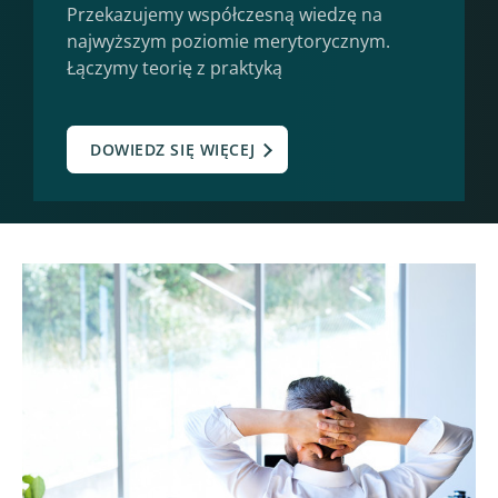
Przekazujemy współczesną wiedzę na
najwyższym poziomie merytorycznym.
Łączymy teorię z praktyką
DOWIEDZ SIĘ WIĘCEJ