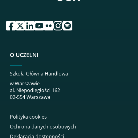
przejdź do serwisu facebook sgh
przejdź do serwisu twitter sgh
przejdź do serwisu linkedin sgh
przejdź do serwisu youtube sgh
przejdź do serwisu flickr sgh
przejdź do serwisu instagram sgh
przejdź do serwisu spotify sgh
O UCZELNI
Szkoła Główna Handlowa
w Warszawie
al. Niepodległości 162
02-554 Warszawa
Polityka cookies
Ochrona danych osobowych
Deklaracja dostępności