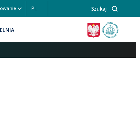
PL
gowanie
Szukaj
 logowanie
Obraz
ELNIA