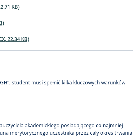
.71 KB)
B)
, 22.34 KB)
SGH”
, student musi spełnić kilka kluczowych warunków
nauczyciela akademickiego posiadającego
co najmniej
ekuna merytorycznego uczestnika przez cały okres trwania