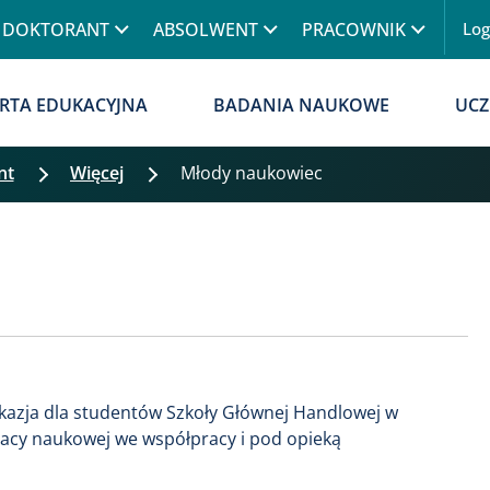
Przejdź do treści
DOKTORANT
ABSOLWENT
PRACOWNIK
Lo
Menu
RTA EDUKACYJNA
BADANIA NAUKOWE
UCZ
nt
Więcej
Młody naukowiec
kazja dla studentów Szkoły Głównej Handlowej w
racy naukowej we współpracy i pod opieką