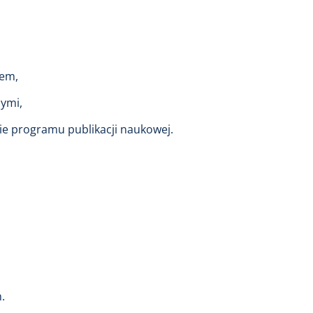
iem,
ymi,
ie programu publikacji naukowej.
.