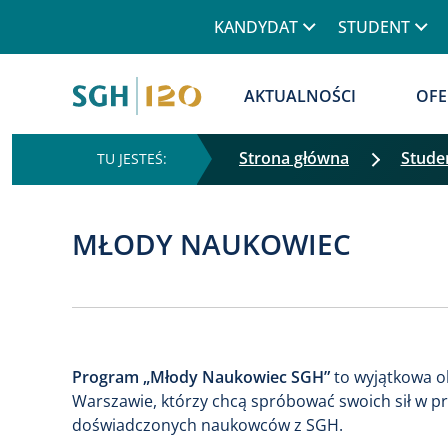
Górne menu
KANDYDAT
STUDENT
Główna nawigacja
AKTUALNOŚCI
OFE
Strona główna
Stude
MŁODY NAUKOWIEC
Program „Młody Naukowiec SGH”
to wyjątkowa o
Warszawie, którzy chcą spróbować swoich sił w p
doświadczonych naukowców z SGH.