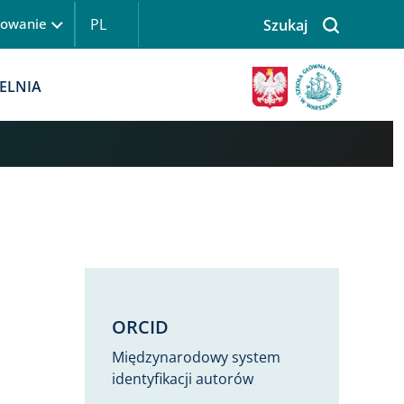
PL
gowanie
Szukaj
 logowanie
Obraz
ELNIA
ORCID
Międzynarodowy system
identyfikacji autorów