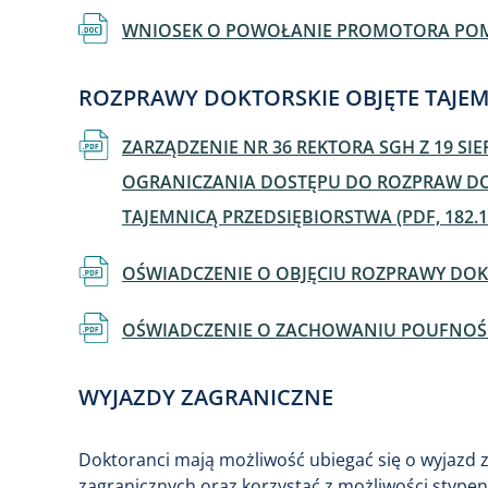
Dokument
WNIOSEK O POWOŁANIE PROMOTORA POMO
ROZPRAWY DOKTORSKIE OBJĘTE TAJE
Dokument
ZARZĄDZENIE NR 36 REKTORA SGH Z 19 SIE
OGRANICZANIA DOSTĘPU DO ROZPRAW DO
TAJEMNICĄ PRZEDSIĘBIORSTWA (PDF, 182.1
Dokument
OŚWIADCZENIE O OBJĘCIU ROZPRAWY DOKT
Dokument
OŚWIADCZENIE O ZACHOWANIU POUFNOŚCI 
WYJAZDY ZAGRANICZNE
Doktoranci mają możliwość ubiegać się o wyjazd
zagranicznych oraz korzystać z możliwości stype