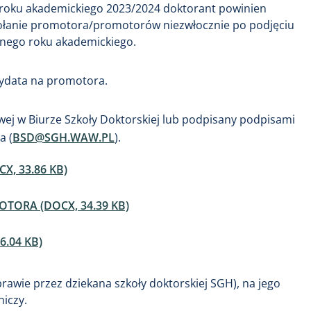
d roku akademickiego 2023/2024 doktorant powinien
wołanie promotora/promotorów niezwłocznie po podjęciu
 danego roku akademickiego.
ydata na promotora.
ej w Biurze Szkoły Doktorskiej lub podpisany podpisami
a (
BSD@SGH.WAW.PL
).
, 33.86 KB)
ORA (DOCX, 34.39 KB)
.04 KB)
rawie przez dziekana szkoły doktorskiej SGH), na jego
iczy.