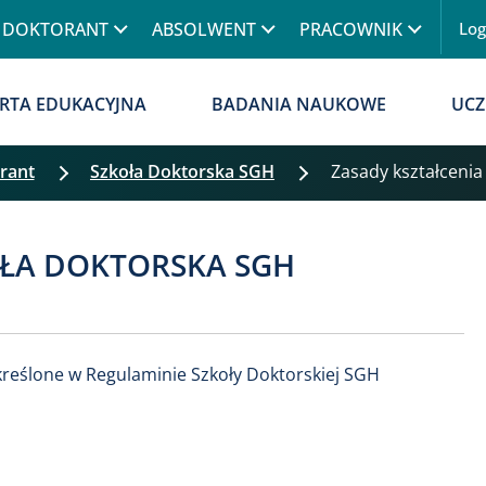
Przejdź do treści
DOKTORANT
ABSOLWENT
PRACOWNIK
Lo
Menu
RTA EDUKACYJNA
BADANIA NAUKOWE
UCZ
rant
Szkoła Doktorska SGH
Zasady kształcenia
OŁA DOKTORSKA SGH
kreślone w Regulaminie Szkoły Doktorskiej SGH