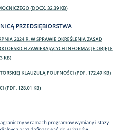
CNICZEGO (DOCX, 32.39 KB)
MNICĄ PRZEDSIĘBIORSTWA
RPNIA 2024 R. W SPRAWIE OKREŚLENIA ZASAD
KTORSKICH ZAWIERAJĄCYCH INFORMACJE OBJĘTE
3 KB)
ORSKIEJ KLAUZULĄ POUFNOŚCI (PDF, 172.49 KB)
(PDF, 128.01 KB)
 zagraniczny w ramach programów wymiany i staży
ndialnych oraz dofinasowań do wyjazdów.