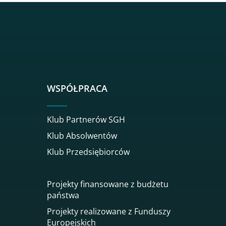
sgh
r sgh
nkedin sgh
su youtube sgh
rwisu flickr sgh
o serwisu instagram sgh
dź do serwisu spotify sgh
WSPÓŁPRACA
Klub Partnerów SGH
Klub Absolwentów
Klub Przedsiębiorców
Projekty finansowane z budżetu
państwa
Projekty realizowane z Funduszy
Europejskich