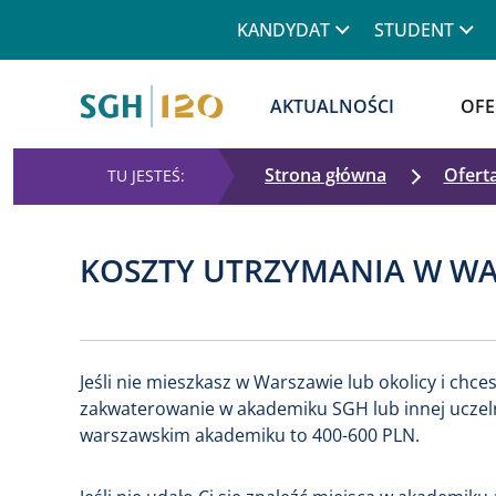
Górne menu
KANDYDAT
STUDENT
Główna nawigacja
AKTUALNOŚCI
OFE
Strona główna
Ofert
KOSZTY UTRZYMANIA W W
Jeśli nie mieszkasz w Warszawie lub okolicy i ch
zakwaterowanie w akademiku SGH lub innej uczelni,
warszawskim akademiku to 400-600 PLN.