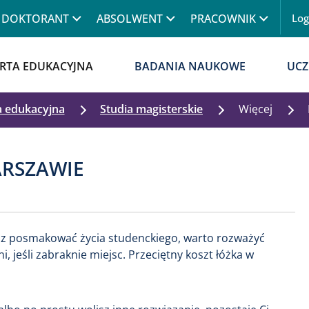
Przejdź do treści
DOKTORANT
ABSOLWENT
PRACOWNIK
Lo
Menu
RTA EDUKACYJNA
BADANIA NAUKOWE
UCZ
a edukacyjna
Studia magisterskie
Więcej
ARSZAWIE
cesz posmakować życia studenckiego, warto rozważyć
 jeśli zabraknie miejsc. Przeciętny koszt łóżka w