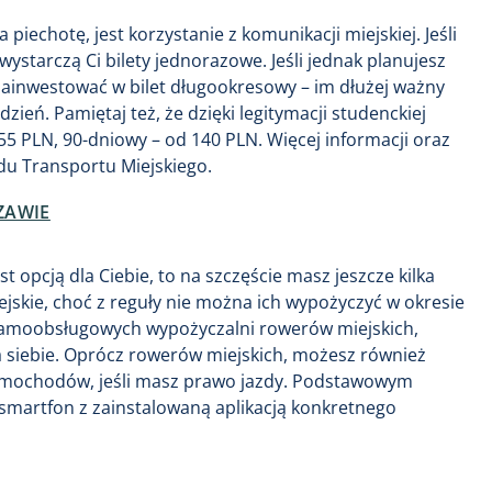
iechotę, jest korzystanie z komunikacji miejskiej. Jeśli
ystarczą Ci bilety jednorazowe. Jeśli jednak planujesz
 zainwestować w bilet długookresowy – im dłużej ważny
dzień. Pamiętaj też, że dzięki legitymacji studenckiej
 55 PLN, 90-dniowy – od 140 PLN. Więcej informacji oraz
ądu Transportu Miejskiego.
ZAWIE
t opcją dla Ciebie, to na szczęście masz jeszcze kilka
ejskie, choć z reguły nie można ich wypożyczyć w okresie
samoobsługowych wypożyczalni rowerów miejskich,
a siebie. Oprócz rowerów miejskich, możesz również
samochodów, jeśli masz prawo jazdy. Podstawowym
 smartfon z zainstalowaną aplikacją konkretnego