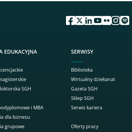
przejdź do serwisu facebook 
przejdź do serwisu twitte
przejdź do serwisu li
przejdź do serwi
przejdź do se
przejdź d
przej
A EDUKACYJNA
SERWISY
icencjackie
Biblioteka
magisterskie
Wirtualny dziekanat
doktorska SGH
Gazeta SGH
Sklep SGH
 podyplomowe i MBA
Serwis kariera
ia dla biznesu
ia grupowe
Oferty pracy