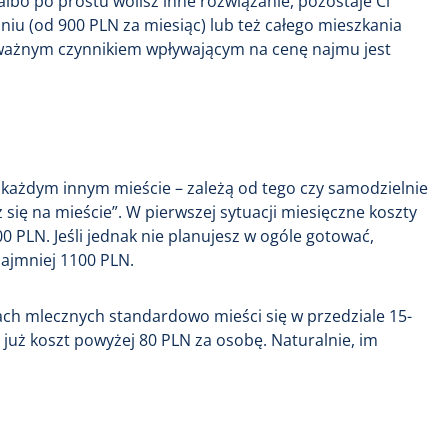
 albo po prostu wolisz inne rozwiązanie, pozostaje Ci
u (od 900 PLN za miesiąc) lub też całego mieszkania
e ważnym czynnikiem wpływającym na cenę najmu jest
 każdym innym mieście – zależą od tego czy samodzielnie
z się na mieście”. W pierwszej sytuacji miesięczne koszty
 PLN. Jeśli jednak nie planujesz w ogóle gotować,
najmniej 1100 PLN.
rach mlecznych standardowo mieści się w przedziale 15-
o już koszt powyżej 80 PLN za osobę. Naturalnie, im