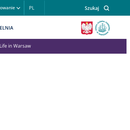
PL
gowanie
Szukaj
 logowanie
Obraz
ELNIA
Life in Warsaw