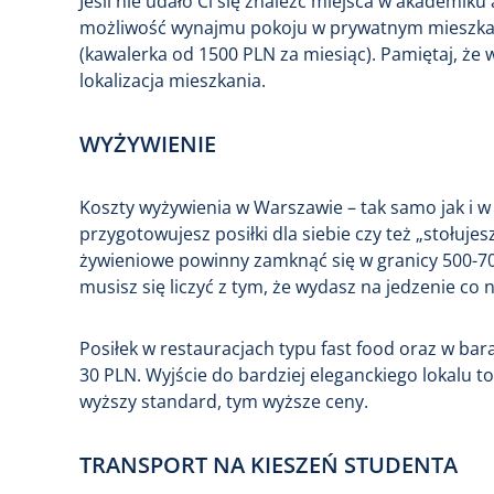
Jeśli nie udało Ci się znaleźć miejsca w akademiku
możliwość wynajmu pokoju w prywatnym mieszkani
(kawalerka od 1500 PLN za miesiąc). Pamiętaj, ż
lokalizacja mieszkania.
WYŻYWIENIE
Koszty wyżywienia w Warszawie – tak samo jak i w
przygotowujesz posiłki dla siebie czy też „stołujes
żywieniowe powinny zamknąć się w granicy 500-700
musisz się liczyć z tym, że wydasz na jedzenie co 
Posiłek w restauracjach typu fast food oraz w ba
30 PLN. Wyjście do bardziej eleganckiego lokalu t
wyższy standard, tym wyższe ceny.
TRANSPORT NA KIESZEŃ STUDENTA