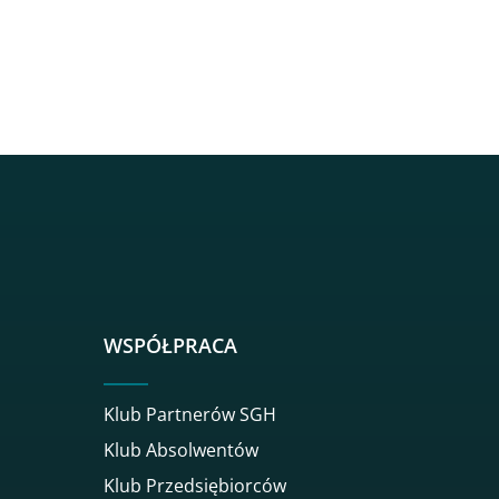
sgh
r sgh
nkedin sgh
su youtube sgh
rwisu flickr sgh
o serwisu instagram sgh
dź do serwisu spotify sgh
WSPÓŁPRACA
Klub Partnerów SGH
Klub Absolwentów
Klub Przedsiębiorców