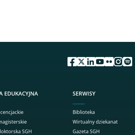
przejdź do serwisu facebook 
przejdź do serwisu twitte
przejdź do serwisu li
przejdź do serwi
przejdź do se
przejdź d
przej
A EDUKACYJNA
SERWISY
icencjackie
Biblioteka
magisterskie
Wirtualny dziekanat
doktorska SGH
Gazeta SGH