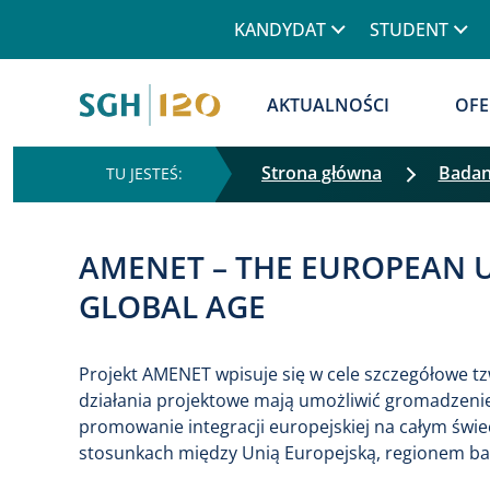
Górne menu
KANDYDAT
STUDENT
Główna nawigacja
AKTUALNOŚCI
OFE
Strona główna
Badan
AMENET – THE EUROPEAN 
GLOBAL AGE
Projekt AMENET wpisuje się w cele szczegółowe t
działania projektowe mają umożliwić gromadzenie
promowanie integracji europejskiej na całym świec
stosunkach między Unią Europejską, regionem ba