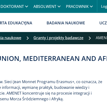
Przejdź do treści
DOKTORANT
ABSOLWENT
PRACOWNIK
Lo
Menu
RTA EDUKACYJNA
BADANIA NAUKOWE
UCZ
ia naukowe
Granty i projekty badawcze
AMEN
UNION, MEDITERRANEAN AND AFR
zw. Sieci Jean Monnet Programu Erasmus+, co oznacza, że
 informacji, wymianę praktyk, budowanie wiedzy i
ie. AMENET koncentruje się na procesie integracji i
senu Morza Śródziemnego i Afryką.