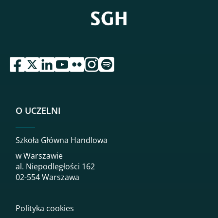
przejdź do serwisu facebook sgh
przejdź do serwisu twitter sgh
przejdź do serwisu linkedin sgh
przejdź do serwisu youtube sgh
przejdź do serwisu flickr sgh
przejdź do serwisu instagram sgh
przejdź do serwisu spotify sgh
O UCZELNI
Szkoła Główna Handlowa
w Warszawie
al. Niepodległości 162
02-554 Warszawa
Polityka cookies