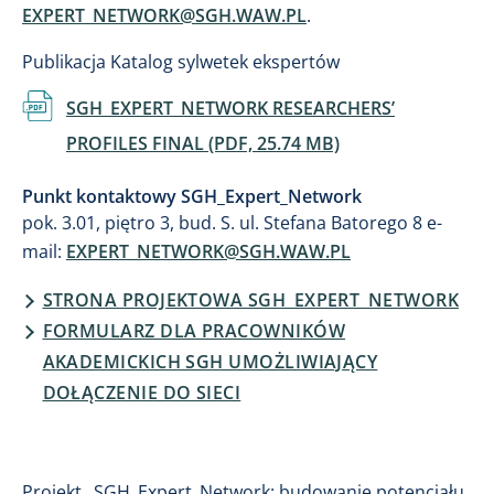
EXPERT_NETWORK@SGH.WAW.PL
.
Publikacja Katalog sylwetek ekspertów
Dokument
SGH_EXPERT_NETWORK RESEARCHERS’
PROFILES FINAL (PDF, 25.74 MB)
Punkt kontaktowy SGH_Expert_Network
pok. 3.01, piętro 3, bud. S. ul. Stefana Batorego 8 e-
mail:
EXPERT_NETWORK@SGH.WAW.PL
STRONA PROJEKTOWA SGH_EXPERT_NETWORK
FORMULARZ DLA PRACOWNIKÓW
AKADEMICKICH SGH UMOŻLIWIAJĄCY
DOŁĄCZENIE DO SIECI
Projekt „SGH_Expert_Network: budowanie potencjału