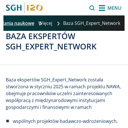
Przejdź do treści
Szukaj
MENU
adania naukowe
Więcej
Baza SGH_Expert_Network
BAZA EKSPERTÓW
SGH_EXPERT_NETWORK
Baza ekspertów SGH_Expert_Network została
stworzona w styczniu 2025 w ramach projektu NAWA,
obejmuje pracowników uczelni zainteresowanych
współpracą z międzynarodowymi instytucjami
gospodarczymi i finansowymi w ramach
wspólnych projektów badawczo-wdrożeniowych,