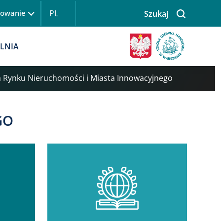
PL
gowanie
Szukaj
LNIA
a Rynku Nieruchomości i Miasta Innowacyjnego
GO