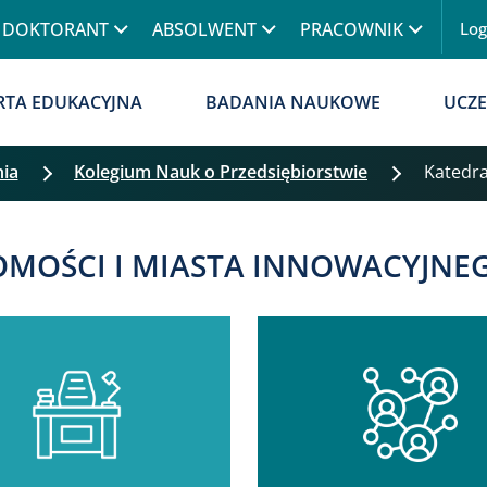
Przejdź do treści
DOKTORANT
ABSOLWENT
PRACOWNIK
Lo
RTA EDUKACYJNA
BADANIA NAUKOWE
UCZE
nia
Kolegium Nauk o Przedsiębiorstwie
Katedr
MOŚCI I MIASTA INNOWACYJNE