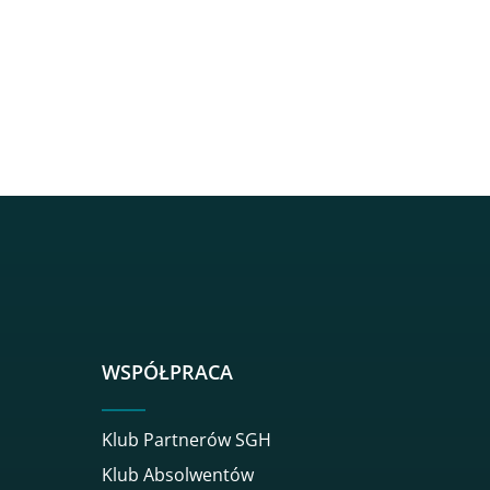
sgh
r sgh
nkedin sgh
su youtube sgh
rwisu flickr sgh
o serwisu instagram sgh
dź do serwisu spotify sgh
WSPÓŁPRACA
Klub Partnerów SGH
Klub Absolwentów