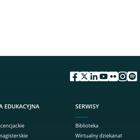
przejdź do serwisu facebook 
przejdź do serwisu twitte
przejdź do serwisu li
przejdź do serwi
przejdź do se
przejdź d
przej
A EDUKACYJNA
SERWISY
icencjackie
Biblioteka
magisterskie
Wirtualny dziekanat