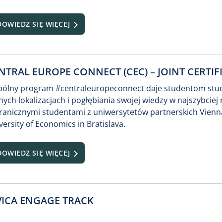
DOWIEDZ SIĘ WIĘCEJ
NTRAL EUROPE CONNECT (CEC) – JOINT CERTI
ólny program #centraleuropeconnect daje studentom studi
nych lokalizacjach i pogłębiania swojej wiedzy w najszybciej
ranicznymi studentami z uniwersytetów partnerskich
Vienn
versity of Economics in Bratislava
.
DOWIEDZ SIĘ WIĘCEJ
VICA ENGAGE TRACK