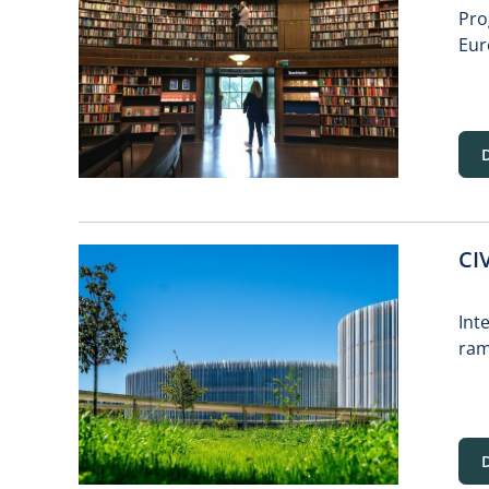
Pro
Eur
CI
Int
ram