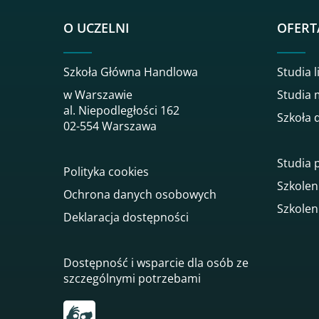
O UCZELNI
OFERT
Szkoła Główna Handlowa
Studia l
w Warszawie
Studia 
al. Niepodległości 162
Szkoła 
02-554 Warszawa
Studia
Polityka cookies
Szkolen
Ochrona danych osobowych
Szkolen
Deklaracja dostępności
Dostępność i wsparcie dla osób ze
szczególnymi potrzebami
Przekierowanie do tłumacza on-line języka mi