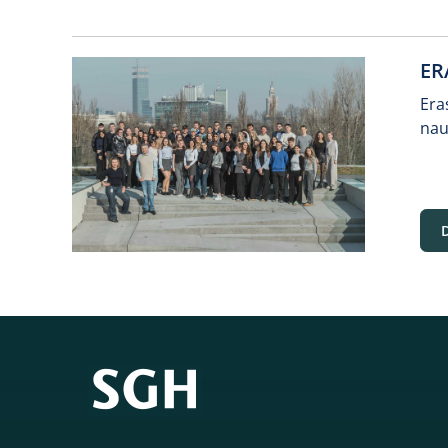
ER
Era
nau