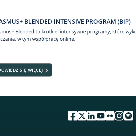
ASMUS+ BLENDED INTENSIVE PROGRAM (BIP)
smus+ Blended to krótkie, intensywne programy, które wyko
czania, w tym współpracę online.
DOWIEDZ SIĘ WIĘCEJ
przejdź do serwisu facebook 
przejdź do serwisu twitte
przejdź do serwisu li
przejdź do serwi
przejdź do se
przejdź d
przej