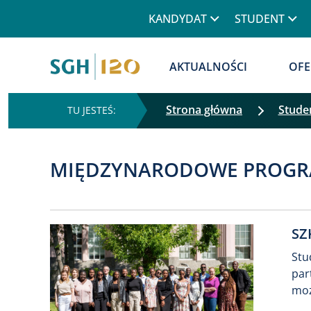
Górne menu
KANDYDAT
STUDENT
Główna nawigacja
AKTUALNOŚCI
OFE
Strona główna
Stude
MIĘDZYNARODOWE PROGR
SZ
Stu
par
moż