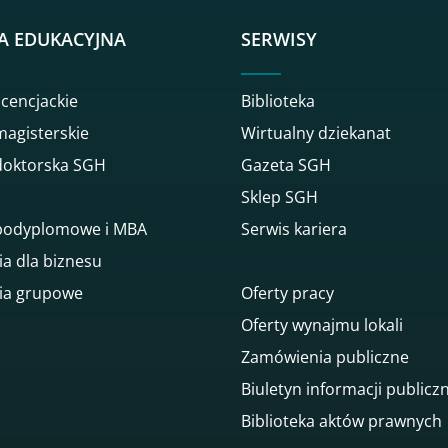
A EDUKACYJNA
SERWISY
icencjackie
Biblioteka
magisterskie
Wirtualny dziekanat
doktorska SGH
Gazeta SGH
Sklep SGH
 podyplomowe i MBA
Serwis kariera
ia dla biznesu
ia grupowe
Oferty pracy
Oferty wynajmu lokali
Zamówienia publiczne
Biuletyn informacji publicz
Biblioteka aktów prawnych
gowego