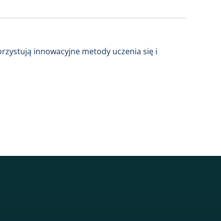
rzystują innowacyjne metody uczenia się i
sgh
r sgh
nkedin sgh
su youtube sgh
rwisu flickr sgh
o serwisu instagram sgh
dź do serwisu spotify sgh