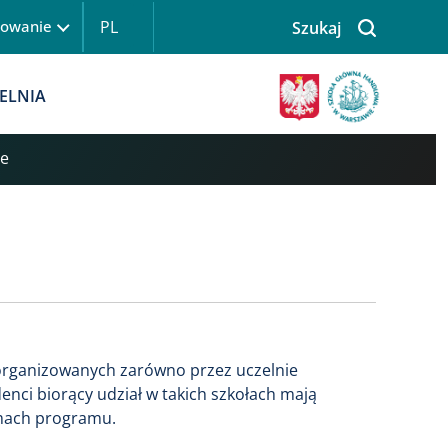
PL
gowanie
Szukaj
 logowanie
Obraz
ELNIA
ie
 organizowanych zarówno przez uczelnie
denci biorący udział w takich szkołach mają
amach programu.