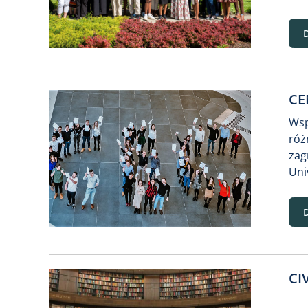
CE
Wsp
róż
zag
Uni
CI