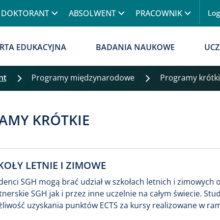
Przejdź do treści
DOKTORANT
ABSOLWENT
PRACOWNIK
Lo
Menu
RTA EDUKACYJNA
BADANIA NAUKOWE
UCZ
nt
Programy międzynarodowe
Programy krótk
AMY KRÓTKIE
KOŁY LETNIE I ZIMOWE
denci SGH mogą brać udział w szkołach letnich i zimowych
tnerskie SGH jak i przez inne uczelnie na całym świecie. Stu
liwość uzyskania punktów ECTS za kursy realizowane w r