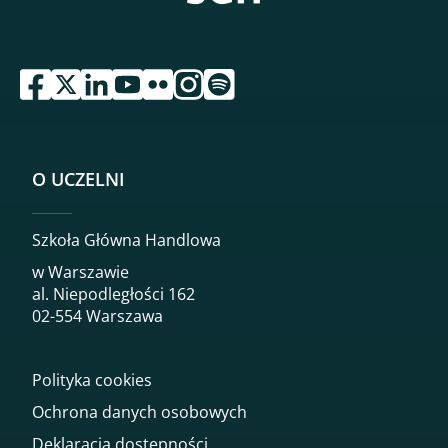
przejdź do serwisu facebook sgh
przejdź do serwisu twitter sgh
przejdź do serwisu linkedin sgh
przejdź do serwisu youtube sgh
przejdź do serwisu flickr sgh
przejdź do serwisu instagram sgh
przejdź do serwisu spotify sgh
O UCZELNI
Szkoła Główna Handlowa
w Warszawie
al. Niepodległości 162
02-554 Warszawa
Polityka cookies
Ochrona danych osobowych
Deklaracja dostępności