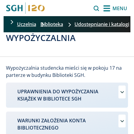
Przejdź do treści
Szukaj
MENU
Uczelnia
Biblioteka
Udostępnianie i katalogi
WYPOŻYCZALNIA
Wypożyczalnia studencka mieści się w pokoju 17 na
parterze w budynku Biblioteki SGH.
UPRAWNIENIA DO WYPOŻYCZANIA
KSIĄŻEK W BIBLIOTECE SGH
WARUNKI ZAŁOŻENIA KONTA
BIBLIOTECZNEGO