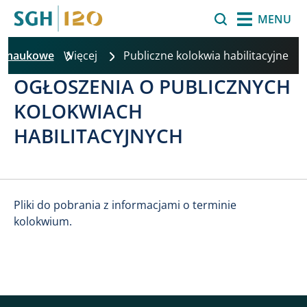
Przejdź do treści
Szukaj
MENU
a naukowe
Więcej
Publiczne kolokwia habilitacyjne
OGŁOSZENIA O PUBLICZNYCH
KOLOKWIACH
HABILITACYJNYCH
Pliki do pobrania z informacjami o terminie
kolokwium.