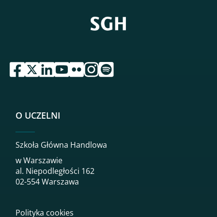
przejdź do serwisu facebook sgh
przejdź do serwisu twitter sgh
przejdź do serwisu linkedin sgh
przejdź do serwisu youtube sgh
przejdź do serwisu flickr sgh
przejdź do serwisu instagram sgh
przejdź do serwisu spotify sgh
O UCZELNI
Szkoła Główna Handlowa
w Warszawie
al. Niepodległości 162
02-554 Warszawa
Polityka cookies