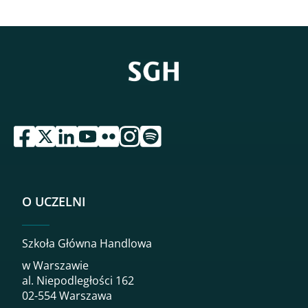
przejdź do serwisu facebook sgh
przejdź do serwisu twitter sgh
przejdź do serwisu linkedin sgh
przejdź do serwisu youtube sgh
przejdź do serwisu flickr sgh
przejdź do serwisu instagram sgh
przejdź do serwisu spotify sgh
O UCZELNI
Szkoła Główna Handlowa
w Warszawie
al. Niepodległości 162
02-554 Warszawa