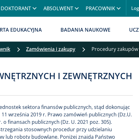
Przejdź do treści
DOKTORANT
ABSOLWENT
PRACOWNIK
Lo
Menu
RTA EDUKACYJNA
BADANIA NAUKOWE
UCZ
wnik
Zamówienia i zakupy
Procedury zakupów
NĘTRZNYCH I ZEWNĘTRZNYCH
ednostek sektora finansów publicznych, stąd dokonując
 11 września 2019 r. Prawo zamówień publicznych (Dz.U.
. o finansach publicznych (Dz. U. 2021 poz. 305).
strzegania stosownych procedur przy udzielaniu
wy lub roboty budowlane. Poniżej znajdą Państwo