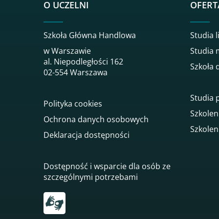
O UCZELNI
OFERT
Szkoła Główna Handlowa
Studia l
w Warszawie
Studia 
al. Niepodległości 162
Szkoła 
02-554 Warszawa
Studia
Polityka cookies
Szkolen
Ochrona danych osobowych
Szkolen
Deklaracja dostępności
Dostępność i wsparcie dla osób ze
szczególnymi potrzebami
Przekierowanie do tłumacza on-line języka mi