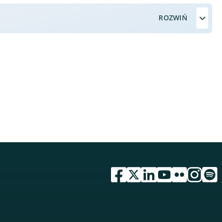
przejdź do serwisu facebook 
przejdź do serwisu twitte
przejdź do serwisu li
przejdź do serwi
przejdź do se
przejdź d
przej