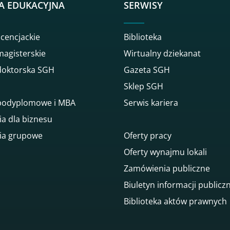
A EDUKACYJNA
SERWISY
icencjackie
Biblioteka
magisterskie
Wirtualny dziekanat
doktorska SGH
Gazeta SGH
Sklep SGH
 podyplomowe i MBA
Serwis kariera
ia dla biznesu
ia grupowe
Oferty pracy
Oferty wynajmu lokali
Zamówienia publiczne
Biuletyn informacji publicz
Biblioteka aktów prawnych
gowego