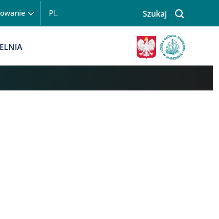
PL
gowanie
Szukaj
 logowanie
Obraz
ELNIA