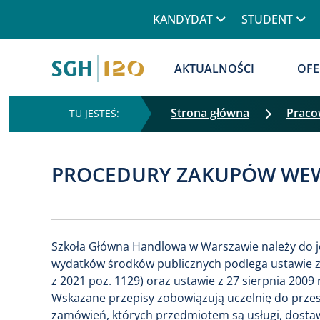
Górne menu
KANDYDAT
STUDENT
Główna nawigacja
AKTUALNOŚCI
OFE
Strona główna
Praco
PROCEDURY ZAKUPÓW WEW
Szkoła Główna Handlowa w Warszawie należy do j
wydatków środków publicznych podlega ustawie z
z 2021 poz. 1129) oraz ustawie z 27 sierpnia 2009 r
Wskazane przepisy zobowiązują uczelnię do prze
zamówień, których przedmiotem są usługi, dosta