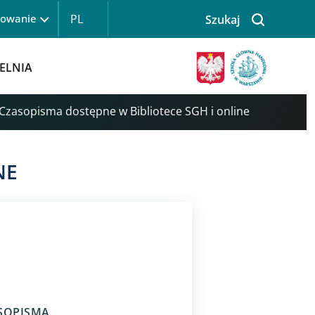
PL
gowanie
Szukaj
 logowanie
Obraz
ELNIA
Czasopisma dostępne w Bibliotece SGH i online
NE
ASOPISMA