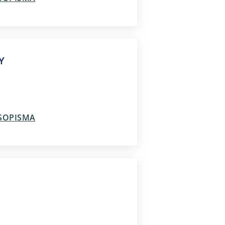
Y
ASOPISMA