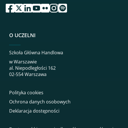
przejdź do serwisu facebook sgh
przejdź do serwisu twitter sgh
przejdź do serwisu linkedin sgh
przejdź do serwisu youtube sgh
przejdź do serwisu flickr sgh
przejdź do serwisu instagram sgh
przejdź do serwisu spotify sgh
O UCZELNI
Szkoła Główna Handlowa
w Warszawie
al. Niepodległości 162
02-554 Warszawa
Polityka cookies
Ochrona danych osobowych
Deklaracja dostępności