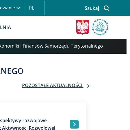
PL
gowanie
Szukaj
LNIA
Ekonomiki i Finansów Samorządu Terytorialnego
LNEGO
POZOSTAŁE AKTUALNOŚCI
erspektywy rozwojowe
.
 Aktywności Rozwojowej