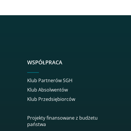
sgh
r sgh
nkedin sgh
su youtube sgh
rwisu flickr sgh
o serwisu instagram sgh
dź do serwisu spotify sgh
WSPÓŁPRACA
Klub Partnerów SGH
Klub Absolwentów
Klub Przedsiębiorców
Projekty finansowane z budżetu
państwa