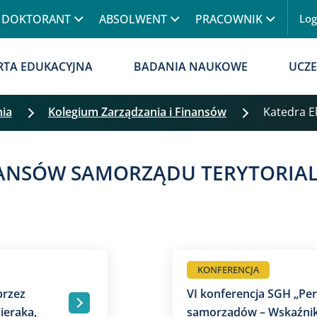
Przejdź do treści
DOKTORANT
ABSOLWENT
PRACOWNIK
Lo
RTA EDUKACYJNA
BADANIA NAUKOWE
UCZE
nia
Kolegium Zarządzania i Finansów
Katedra 
INANSÓW SAMORZĄDU TERYTORIA
KONFERENCJA
przez
VI konferencja SGH „P
.
ieraka,
samorządów – Wskaźnik