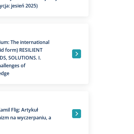
ja: jesień 2025)
um: The international
id form) RESILIENT
.
DS, SOLUTIONS. I.
hallenges of
ledge
amil Flig: Artykuł
.
izm na wyczerpaniu, a