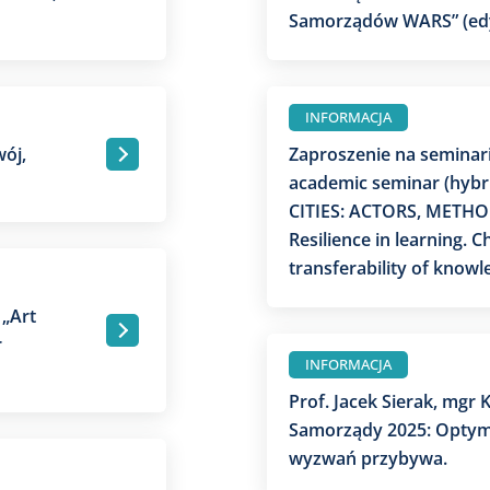
Samorządów WARS” (edyc
INFORMACJA
wój,
Zaproszenie na seminari
.
academic seminar (hybr
CITIES: ACTORS, METHO
Resilience in learning. C
transferability of know
 „Art
.
r
INFORMACJA
Prof. Jacek Sierak, mgr K
Samorządy 2025: Optym
wyzwań przybywa.