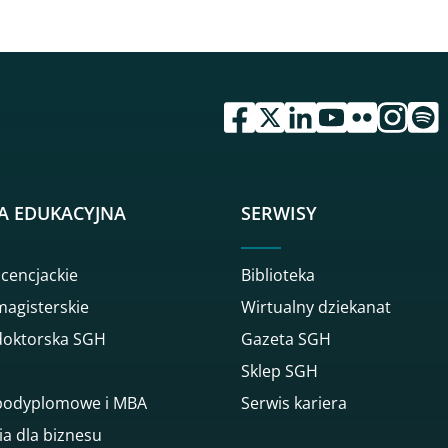
przejdź do serwisu facebook 
przejdź do serwisu twitte
przejdź do serwisu li
przejdź do serwi
przejdź do se
przejdź d
przej
A EDUKACYJNA
SERWISY
icencjackie
Biblioteka
magisterskie
Wirtualny dziekanat
doktorska SGH
Gazeta SGH
Sklep SGH
 podyplomowe i MBA
Serwis kariera
ia dla biznesu