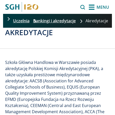
Przejdź do treści
Szukaj
MENU
Uczelnia
Rankingi i akredytacje
Akredytacje
AKREDYTACJE
Szkoła Główna Handlowa w Warszawie posiada
akredytację Polskiej Komisji Akredytacyjnej (PKA), a
także uzyskała prestiżowe międzynarodowe
akredytacje: AACSB (Association for Advanced
Collegiate Schools of Business), EQUIS (European
Quality Improvement System) przyznawaną przez
EFMD (Europejska Fundacja na Rzecz Rozwoju
Kształcenia), CEEMAN (Central and East European
Management Development Association), ACCA (The