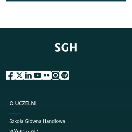
przejdź do serwisu facebook sgh
przejdź do serwisu twitter sgh
przejdź do serwisu linkedin sgh
przejdź do serwisu youtube sgh
przejdź do serwisu flickr sgh
przejdź do serwisu instagram sgh
przejdź do serwisu spotify sgh
O UCZELNI
Szkoła Główna Handlowa
w Warszawie