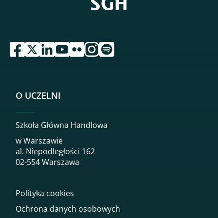
przejdź do serwisu facebook sgh
przejdź do serwisu twitter sgh
przejdź do serwisu linkedin sgh
przejdź do serwisu youtube sgh
przejdź do serwisu flickr sgh
przejdź do serwisu instagram sgh
przejdź do serwisu spotify sgh
O UCZELNI
Szkoła Główna Handlowa
w Warszawie
al. Niepodległości 162
02-554 Warszawa
Polityka cookies
Ochrona danych osobowych