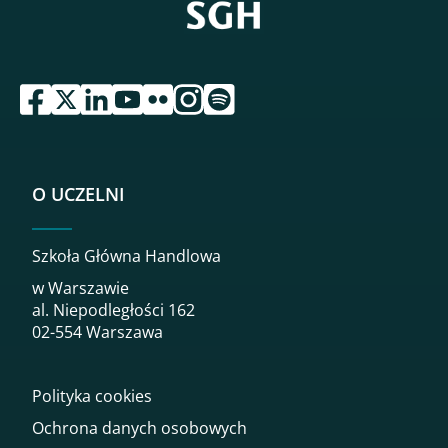
przejdź do serwisu facebook sgh
przejdź do serwisu twitter sgh
przejdź do serwisu linkedin sgh
przejdź do serwisu youtube sgh
przejdź do serwisu flickr sgh
przejdź do serwisu instagram sgh
przejdź do serwisu spotify sgh
O UCZELNI
Szkoła Główna Handlowa
w Warszawie
al. Niepodległości 162
02-554 Warszawa
Polityka cookies
Ochrona danych osobowych