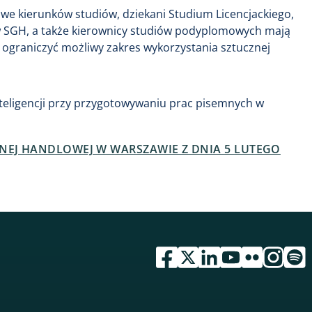
e kierunków studiów, dziekani Studium Licencjackiego,
 w SGH, a także kierownicy studiów podyplomowych mają
ograniczyć możliwy zakres wykorzystania sztucznej
nteligencji przy przygotowywaniu prac pisemnych w
NEJ HANDLOWEJ W WARSZAWIE Z DNIA 5 LUTEGO
przejdź do serwisu facebook 
przejdź do serwisu twitte
przejdź do serwisu li
przejdź do serwi
przejdź do se
przejdź d
przej