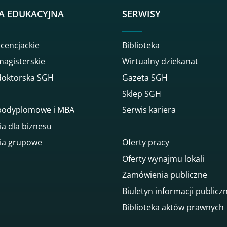
A EDUKACYJNA
SERWISY
icencjackie
Biblioteka
magisterskie
Wirtualny dziekanat
doktorska SGH
Gazeta SGH
Sklep SGH
 podyplomowe i MBA
Serwis kariera
ia dla biznesu
ia grupowe
Oferty pracy
Oferty wynajmu lokali
Zamówienia publiczne
Biuletyn informacji publicz
Biblioteka aktów prawnych
gowego