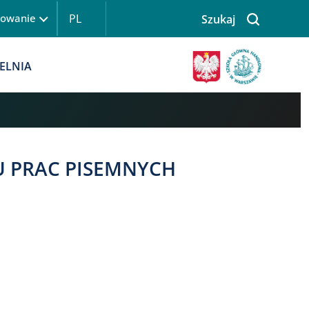
PL
gowanie
Szukaj
 logowanie
Obraz
ELNIA
U PRAC PISEMNYCH