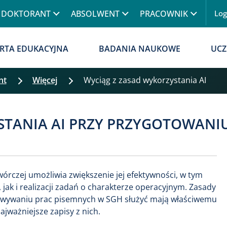
Przejdź do treści
DOKTORANT
ABSOLWENT
PRACOWNIK
Lo
Menu
RTA EDUKACYJNA
BADANIA NAUKOWE
UCZ
nt
Więcej
Wyciąg z zasad wykorzystania AI
STANIA AI PRZY PRZYGOTOWANI
twórczej umożliwia zwiększenie jej efektywności, w tym
ak i realizacji zadań o charakterze operacyjnym. Zasady
otowywaniu prac pisemnych w SGH służyć mają właściwemu
ajważniejsze zapisy z nich.