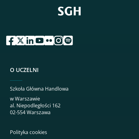
przejdź do serwisu facebook sgh
przejdź do serwisu twitter sgh
przejdź do serwisu linkedin sgh
przejdź do serwisu youtube sgh
przejdź do serwisu flickr sgh
przejdź do serwisu instagram sgh
przejdź do serwisu spotify sgh
O UCZELNI
Szkoła Główna Handlowa
w Warszawie
al. Niepodległości 162
02-554 Warszawa
Polityka cookies