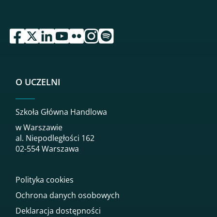
przejdź do serwisu facebook sgh
przejdź do serwisu twitter sgh
przejdź do serwisu linkedin sgh
przejdź do serwisu youtube sgh
przejdź do serwisu flickr sgh
przejdź do serwisu instagram sgh
przejdź do serwisu spotify sgh
O UCZELNI
Szkoła Główna Handlowa
w Warszawie
al. Niepodległości 162
02-554 Warszawa
Polityka cookies
Ochrona danych osobowych
Deklaracja dostępności