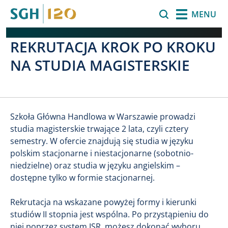
Przejdź do treści
Szukaj
MENU
REKRUTACJA KROK PO KROKU
NA STUDIA MAGISTERSKIE
Szkoła Główna Handlowa w Warszawie prowadzi
studia magisterskie trwające 2 lata, czyli cztery
semestry. W ofercie znajdują się studia w języku
polskim stacjonarne i niestacjonarne (sobotnio-
niedzielne) oraz studia w języku angielskim –
dostępne tylko w formie stacjonarnej.
Rekrutacja na wskazane powyżej formy i kierunki
studiów II stopnia jest wspólna. Po przystąpieniu do
niej poprzez system ISR, możesz dokonać wyboru