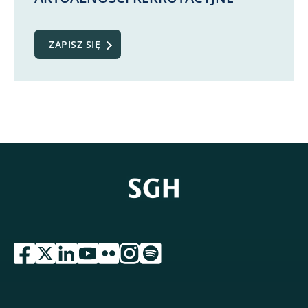
ZAPISZ SIĘ
przejdź do serwisu facebook sgh
przejdź do serwisu twitter sgh
przejdź do serwisu linkedin sgh
przejdź do serwisu youtube sgh
przejdź do serwisu flickr sgh
przejdź do serwisu instagram sgh
przejdź do serwisu spotify sgh