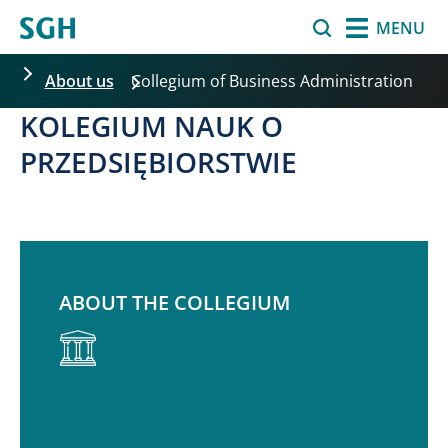
Перайсці да асноўнага змесціва
Search
MENU
About us
Collegium of Business Administration
KOLEGIUM NAUK O
PRZEDSIĘBIORSTWIE
ABOUT THE COLLEGIUM