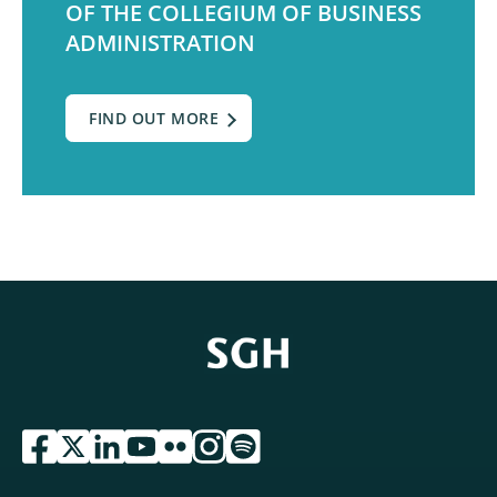
OF THE COLLEGIUM OF BUSINESS
ADMINISTRATION
FIND OUT MORE
przejdź do serwisu facebook sgh
przejdź do serwisu twitter sgh
przejdź do serwisu linkedin sgh
przejdź do serwisu youtube sgh
przejdź do serwisu flickr sgh
przejdź do serwisu instagram sgh
przejdź do serwisu spotify sgh