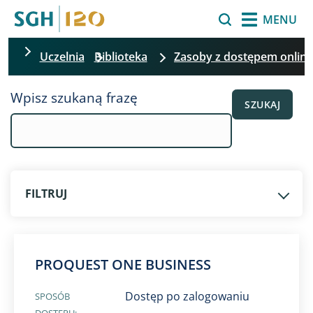
Przejdź do treści
Szukaj
MENU
Uczelnia
Biblioteka
Zasoby z dostępem online
Pomiń filtrowanie
Wpisz szukaną frazę
SZUKAJ
FILTRUJ
PROQUEST ONE BUSINESS
Dostęp po zalogowaniu
SPOSÓB