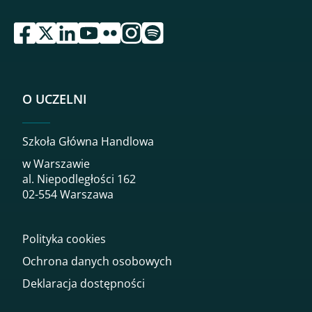
przejdź do serwisu facebook sgh
przejdź do serwisu twitter sgh
przejdź do serwisu linkedin sgh
przejdź do serwisu youtube sgh
przejdź do serwisu flickr sgh
przejdź do serwisu instagram sgh
przejdź do serwisu spotify sgh
O UCZELNI
Szkoła Główna Handlowa
w Warszawie
al. Niepodległości 162
02-554 Warszawa
Polityka cookies
Ochrona danych osobowych
Deklaracja dostępności