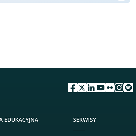
przejdź do serwisu facebook 
przejdź do serwisu twitte
przejdź do serwisu li
przejdź do serwi
przejdź do se
przejdź d
przej
A EDUKACYJNA
SERWISY