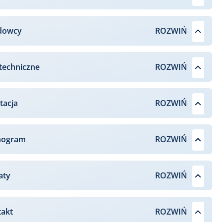
dowcy
techniczne
tacja
nogram
aty
takt