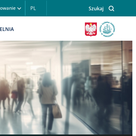
PL
gowanie
Szukaj
 logowanie
Obraz
ELNIA