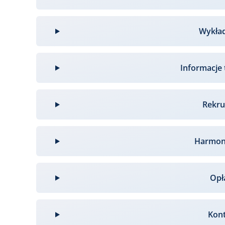
Wykła
Informacje 
Rekru
Harmo
Opł
Kon