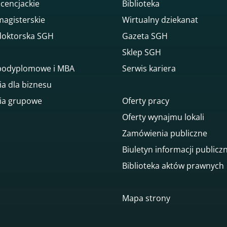
icencjackie
Biblioteka
magisterskie
Wirtualny dziekanat
doktorska SGH
Gazeta SGH
Sklep SGH
 podyplomowe i MBA
Serwis kariera
ia dla biznesu
ia grupowe
Oferty pracy
Oferty wynajmu lokali
Zamówienia publiczne
Biuletyn informacji publicz
Biblioteka aktów prawnych
gowego
Mapa strony