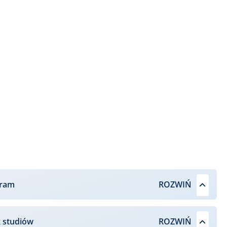
gram
k studiów