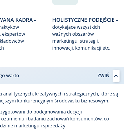
ANA KADRA
HOLISTYCZNE PODEJŚCIE
–
–
praktyków
dotykające wszystkich
, ekspertów
ważnych obszarów
ykładowców
marketingu: strategii,
ch
innowacji, komunikacji etc.
go warto
i analitycznych, kreatywnych i strategicznych, które są
isiejszym konkurencyjnym środowisku biznesowym.
zygotowani do podejmowania decyzji
rozumieniu i badaniu zachowań konsumentów, co
dzinie marketingu i sprzedaży.