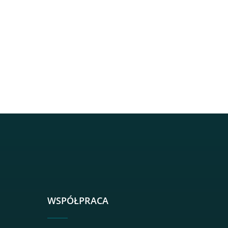
sgh
r sgh
nkedin sgh
su youtube sgh
rwisu flickr sgh
o serwisu instagram sgh
dź do serwisu spotify sgh
WSPÓŁPRACA