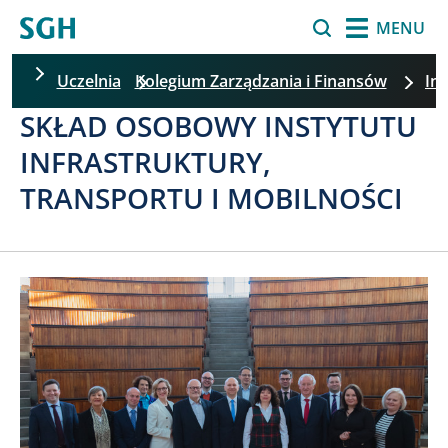
Przejdź do treści
Szukaj
MENU
Uczelnia
Kolegium Zarządzania i Finansów
Ins
SKŁAD OSOBOWY INSTYTUTU
Pomiń filtrowanie
INFRASTRUKTURY,
TRANSPORTU I MOBILNOŚCI