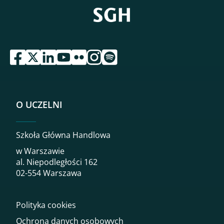
przejdź do serwisu facebook sgh
przejdź do serwisu twitter sgh
przejdź do serwisu linkedin sgh
przejdź do serwisu youtube sgh
przejdź do serwisu flickr sgh
przejdź do serwisu instagram sgh
przejdź do serwisu spotify sgh
O UCZELNI
Szkoła Główna Handlowa
w Warszawie
al. Niepodległości 162
02-554 Warszawa
Polityka cookies
Ochrona danych osobowych