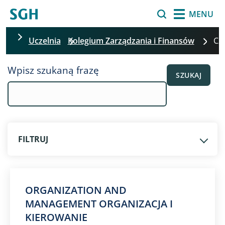
Przejdź do treści
Szukaj
MENU
Uczelnia
Kolegium Zarządzania i Finansów
C
Pomiń filtrowanie
Wpisz szukaną frazę
SZUKAJ
FILTRUJ
​ORGANIZATION AND
MANAGEMENT ORGANIZACJA I
KIEROWANIE