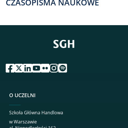
CZASOPISMA NAUKOWE
przejdź do serwisu facebook sgh
przejdź do serwisu twitter sgh
przejdź do serwisu linkedin sgh
przejdź do serwisu youtube sgh
przejdź do serwisu flickr sgh
przejdź do serwisu instagram sgh
przejdź do serwisu spotify sgh
O UCZELNI
Szkoła Główna Handlowa
w Warszawie