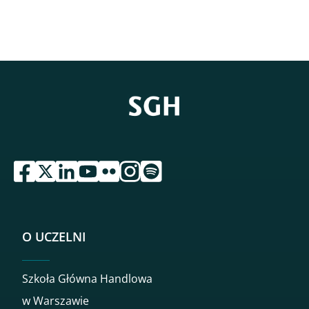
przejdź do serwisu facebook sgh
przejdź do serwisu twitter sgh
przejdź do serwisu linkedin sgh
przejdź do serwisu youtube sgh
przejdź do serwisu flickr sgh
przejdź do serwisu instagram sgh
przejdź do serwisu spotify sgh
O UCZELNI
Szkoła Główna Handlowa
w Warszawie