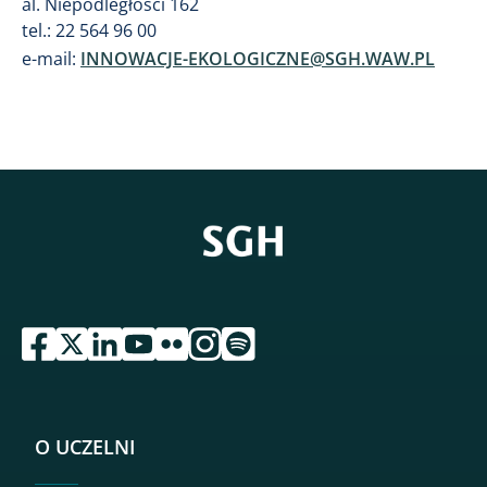
al. Niepodległości 162
tel.: 22 564 96 00
e-mail:
INNOWACJE-EKOLOGICZNE@SGH.WAW.PL
przejdź do serwisu facebook sgh
przejdź do serwisu twitter sgh
przejdź do serwisu linkedin sgh
przejdź do serwisu youtube sgh
przejdź do serwisu flickr sgh
przejdź do serwisu instagram sgh
przejdź do serwisu spotify sgh
O UCZELNI