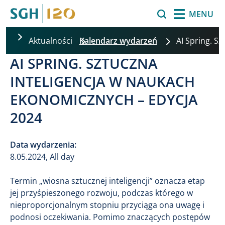
Przejdź do treści
Szukaj
MENU
Aktualności
Kalendarz wydarzeń
AI Spring. S
AI SPRING. SZTUCZNA
INTELIGENCJA W NAUKACH
EKONOMICZNYCH – EDYCJA
2024
Data wydarzenia:
8.05.2024, All day
Termin „wiosna sztucznej inteligencji” oznacza etap
jej przyśpieszonego rozwoju, podczas którego w
nieproporcjonalnym stopniu przyciąga ona uwagę i
podnosi oczekiwania. Pomimo znaczących postępów