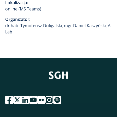
Lokalizacja:
online (MS Teams)
Organizator:
dr hab. Tymoteusz Doligalski, mgr Daniel Kaszyński, AI
Lab
przejdź do serwisu facebook sgh
przejdź do serwisu twitter sgh
przejdź do serwisu linkedin sgh
przejdź do serwisu youtube sgh
przejdź do serwisu flickr sgh
przejdź do serwisu instagram sgh
przejdź do serwisu spotify sgh