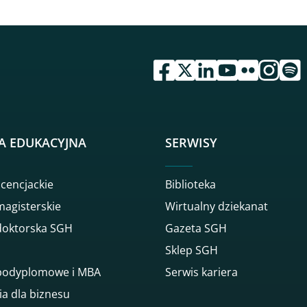
przejdź do serwisu facebook 
przejdź do serwisu twitte
przejdź do serwisu li
przejdź do serwi
przejdź do se
przejdź d
przej
A EDUKACYJNA
SERWISY
icencjackie
Biblioteka
magisterskie
Wirtualny dziekanat
doktorska SGH
Gazeta SGH
Sklep SGH
 podyplomowe i MBA
Serwis kariera
ia dla biznesu