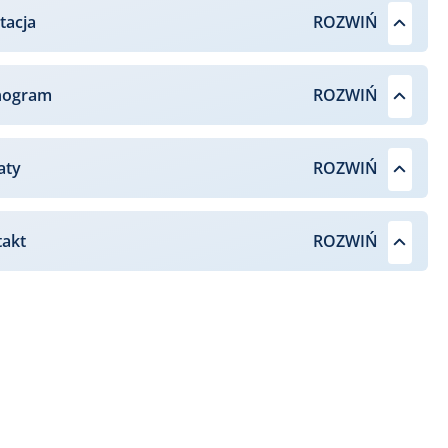
tacja
nogram
aty
takt