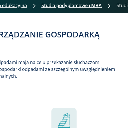
a edukacyjna
Studia podyplomowe i MBA
Stud
RZĄDZANIE GOSPODARKĄ
padami mają na celu przekazanie słuchaczom
gospodarki odpadami ze szczególnym uwzględnieniem
nalnych.