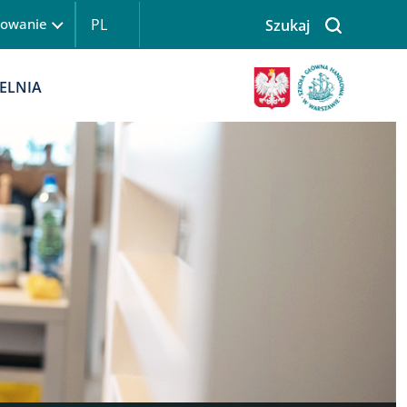
PL
gowanie
Szukaj
 logowanie
Obraz
ELNIA