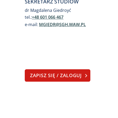
SEKRETARZ STUDIÓW
dr Magdalena Giedroyć
tel.:
+48 601 066 467
e-mail:
MGIEDR@SGH.WAW.PL
ZAPISZ SIĘ / ZALOGUJ