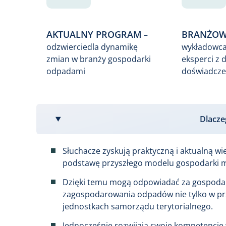
AKTUALNY PROGRAM
BRANŻOWI
–
odzwierciedla dynamikę
wykładowca
zmian w branży gospodarki
eksperci z
odpadami
doświadcze
Dlacze
Słuchacze zyskują praktyczną i aktualną w
podstawę przyszłego modelu gospodarki mi
Dzięki temu mogą odpowiadać za gospodar
zagospodarowania odpadów nie tylko w prz
jednostkach samorządu terytorialnego.
Jednocześnie rozwijają swoje kompetencj