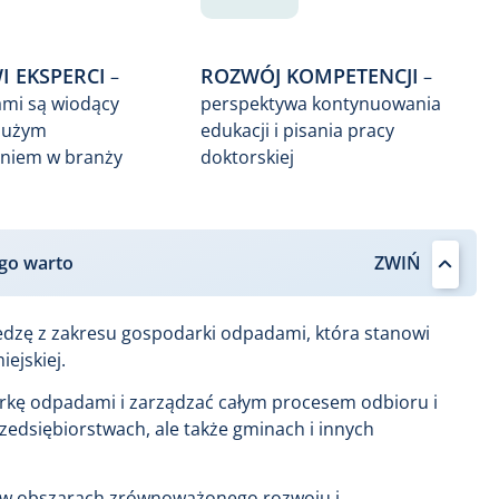
 EKSPERCI
ROZWÓJ KOMPETENCJI
–
–
mi są wiodący
perspektywa kontynuowania
 dużym
edukacji i pisania pracy
niem w branży
doktorskiej
go warto
iedzę z zakresu gospodarki odpadami, która stanowi
ejskiej.
kę odpadami i zarządzać całym procesem odbioru i
edsiębiorstwach, ale także gminach i innych
e w obszarach zrównoważonego rozwoju i