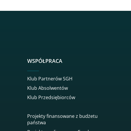
sgh
r sgh
nkedin sgh
su youtube sgh
rwisu flickr sgh
o serwisu instagram sgh
dź do serwisu spotify sgh
WSPÓŁPRACA
Klub Partnerów SGH
Klub Absolwentów
Klub Przedsiębiorców
Projekty finansowane z budżetu
państwa