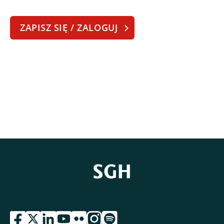
ZAPISZ SIĘ / ZALOGUJ
przejdź do serwisu facebook sgh
przejdź do serwisu twitter sgh
przejdź do serwisu linkedin sgh
przejdź do serwisu youtube sgh
przejdź do serwisu flickr sgh
przejdź do serwisu instagram sgh
przejdź do serwisu spotify sgh