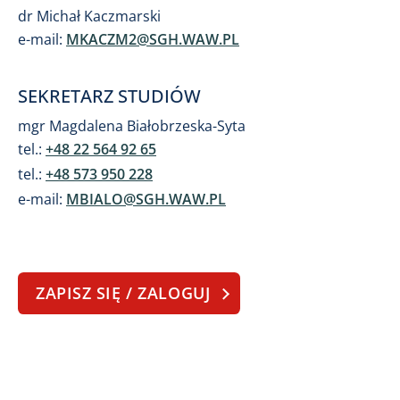
dr Michał Kaczmarski
e-mail:
MKACZM2@SGH.WAW.PL
SEKRETARZ STUDIÓW
​mgr Magdalena Białobrzeska-Syta
tel.:
+48 22 564 92 65
tel.:
+48 573 950 228
e-mail:
MBIALO@SGH.WAW.PL
ZAPISZ SIĘ / ZALOGUJ