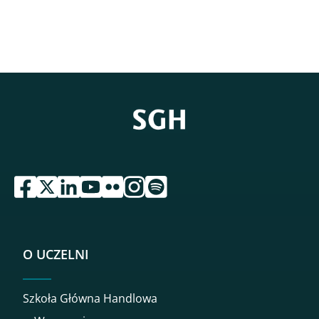
przejdź do serwisu facebook sgh
przejdź do serwisu twitter sgh
przejdź do serwisu linkedin sgh
przejdź do serwisu youtube sgh
przejdź do serwisu flickr sgh
przejdź do serwisu instagram sgh
przejdź do serwisu spotify sgh
O UCZELNI
Szkoła Główna Handlowa