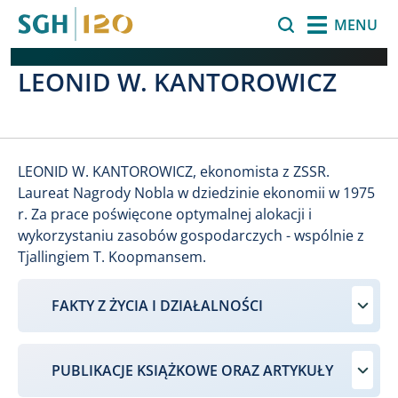
Przejdź do treści
Szukaj
MENU
LEONID W. KANTOROWICZ
​LEONID W. KANTOROWICZ, ekonomista z ZSSR.
Laureat Nagrody Nobla w dziedzinie ekonomii w 1975
r. Za prace poświęcone optymalnej alokacji i
wykorzystaniu zasobów gospodarczych - wspólnie z
Tjallingiem T. Koopmansem.
FAKTY Z ŻYCIA I DZIAŁALNOŚCI
PUBLIKACJE KSIĄŻKOWE ORAZ ARTYKUŁY