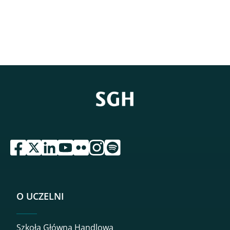
przejdź do serwisu facebook sgh
przejdź do serwisu twitter sgh
przejdź do serwisu linkedin sgh
przejdź do serwisu youtube sgh
przejdź do serwisu flickr sgh
przejdź do serwisu instagram sgh
przejdź do serwisu spotify sgh
O UCZELNI
Szkoła Główna Handlowa