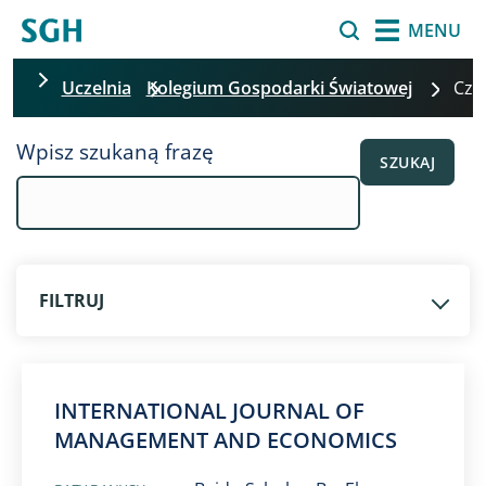
Przejdź do treści
Szukaj
MENU
Uczelnia
Kolegium Gospodarki Światowej
Cz
Pomiń filtrowanie
Wpisz szukaną frazę
SZUKAJ
FILTRUJ
​INTERNATIONAL JOURNAL OF
MANAGEMENT AND ECONOMICS