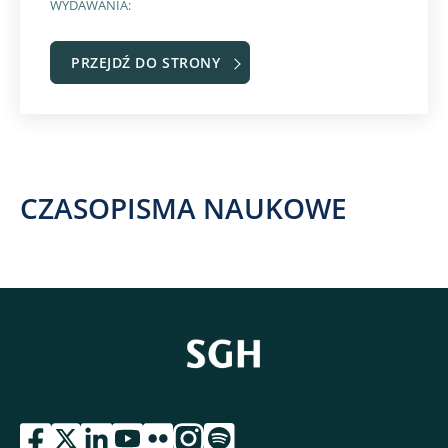
WYDAWANIA:
PRZEJDŹ DO STRONY
CZASOPISMA NAUKOWE
przejdź do serwisu facebook sgh
przejdź do serwisu twitter sgh
przejdź do serwisu linkedin sgh
przejdź do serwisu youtube sgh
przejdź do serwisu flickr sgh
przejdź do serwisu instagram sgh
przejdź do serwisu spotify sgh