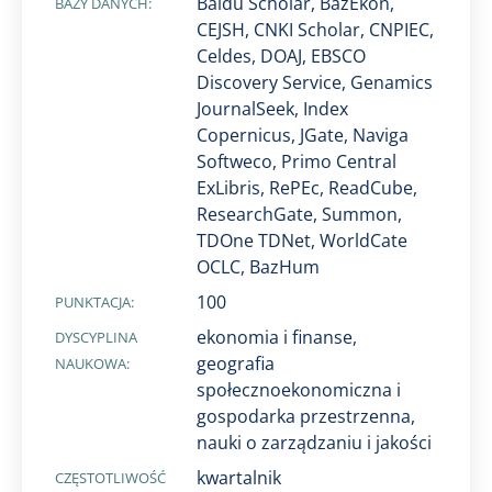
Baidu Scholar, BazEkon,
BAZY DANYCH:
CEJSH, CNKI Scholar, CNPIEC,
Celdes, DOAJ, EBSCO
Discovery Service, Genamics
JournalSeek, Index
Copernicus, JGate, Naviga
Softweco, Primo Central
ExLibris, RePEc, ReadCube,
ResearchGate, Summon,
TDOne TDNet, WorldCate
OCLC, ​BazHum
100
PUNKTACJA:
ekonomia i finanse,
DYSCYPLINA
geografia
NAUKOWA:
społecznoekonomiczna i
gospodarka przestrzenna,
nauki o zarządzaniu i jakości
kwartalnik
CZĘSTOTLIWOŚĆ