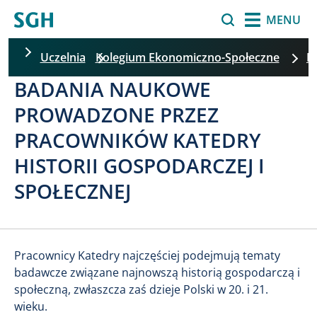
Przejdź do treści
Szukaj
MENU
Uczelnia
Kolegium Ekonomiczno-Społeczne
K
BADANIA NAUKOWE
Pomiń filtrowanie
PROWADZONE PRZEZ
PRACOWNIKÓW KATEDRY
HISTORII GOSPODARCZEJ I
SPOŁECZNEJ
Pracownicy Katedry najczęściej podejmują tematy
badawcze związane najnowszą historią gospodarczą i
społeczną, zwłaszcza zaś dzieje Polski w 20. i 21.
wieku.