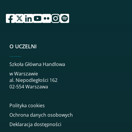
przejdź do serwisu facebook sgh
przejdź do serwisu twitter sgh
przejdź do serwisu linkedin sgh
przejdź do serwisu youtube sgh
przejdź do serwisu flickr sgh
przejdź do serwisu instagram sgh
przejdź do serwisu spotify sgh
O UCZELNI
Szkoła Główna Handlowa
w Warszawie
al. Niepodległości 162
02-554 Warszawa
Polityka cookies
Ochrona danych osobowych
Deklaracja dostępności