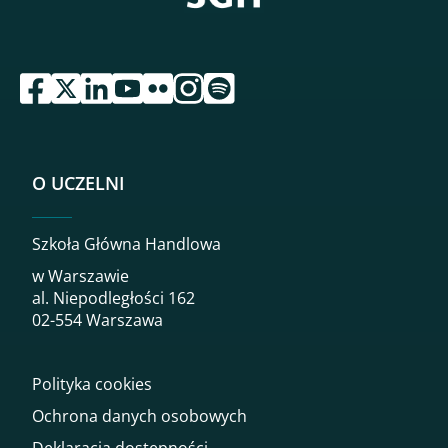
przejdź do serwisu facebook sgh
przejdź do serwisu twitter sgh
przejdź do serwisu linkedin sgh
przejdź do serwisu youtube sgh
przejdź do serwisu flickr sgh
przejdź do serwisu instagram sgh
przejdź do serwisu spotify sgh
O UCZELNI
Szkoła Główna Handlowa
w Warszawie
al. Niepodległości 162
02-554 Warszawa
Polityka cookies
Ochrona danych osobowych