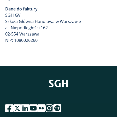
Dane do faktury
SGH GV
Szkoła Główna Handlowa w Warszawie
al. Niepodległości 162
02-554 Warszawa
NIP: 1080026260
przejdź do serwisu facebook sgh
przejdź do serwisu twitter sgh
przejdź do serwisu linkedin sgh
przejdź do serwisu youtube sgh
przejdź do serwisu flickr sgh
przejdź do serwisu instagram sgh
przejdź do serwisu spotify sgh