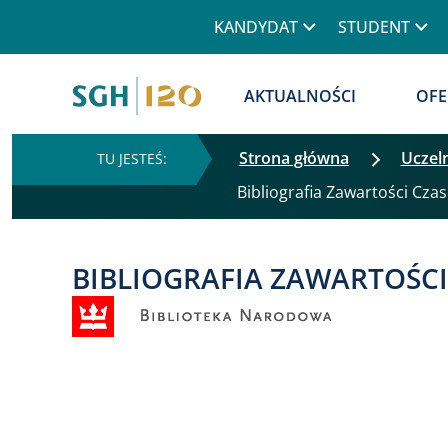
Górne menu
KANDYDAT
STUDENT
Główna nawigacja
AKTUALNOŚCI
OFE
Strona główna
Uczel
Bibliografia Zawartości Czas
BIBLIOGRAFIA ZAWARTOŚC
Obraz