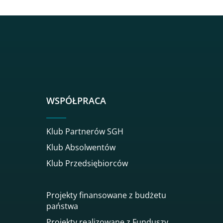
sgh
r sgh
nkedin sgh
su youtube sgh
rwisu flickr sgh
o serwisu instagram sgh
dź do serwisu spotify sgh
WSPÓŁPRACA
Klub Partnerów SGH
Klub Absolwentów
Klub Przedsiębiorców
Projekty finansowane z budżetu
państwa
Projekty realizowane z Funduszy