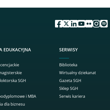
przejdź do serwisu facebook 
przejdź do serwisu twitte
przejdź do serwisu li
przejdź do serwi
przejdź do se
przejdź d
przej
A EDUKACYJNA
SERWISY
icencjackie
Biblioteka
magisterskie
Wirtualny dziekanat
doktorska SGH
Gazeta SGH
Sklep SGH
 podyplomowe i MBA
Serwis kariera
ia dla biznesu