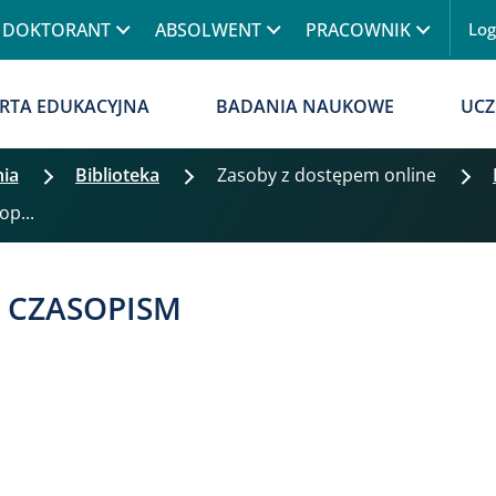
Przejdź do treści
DOKTORANT
ABSOLWENT
PRACOWNIK
Lo
Menu
RTA EDUKACYJNA
BADANIA NAUKOWE
UCZ
nia
Biblioteka
Zasoby z dostępem online
op...
I CZASOPISM