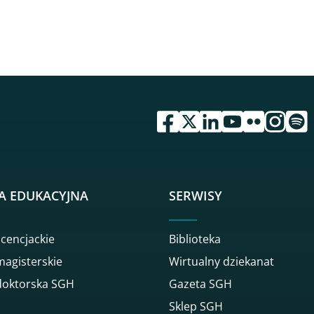
przejdź do serwisu facebook 
przejdź do serwisu twitte
przejdź do serwisu li
przejdź do serwi
przejdź do se
przejdź d
przej
A EDUKACYJNA
SERWISY
icencjackie
Biblioteka
magisterskie
Wirtualny dziekanat
doktorska SGH
Gazeta SGH
Sklep SGH