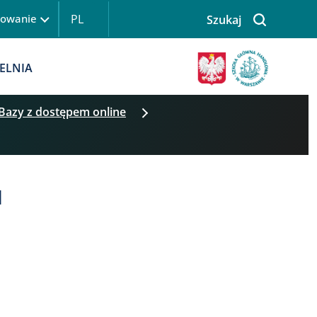
PL
gowanie
Szukaj
 logowanie
Obraz
ELNIA
Bazy z dostępem online
H