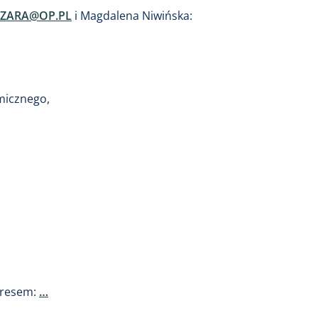
ZARA@OP.PL
i Magdalena Niwińska:
micznego,
dresem:
…