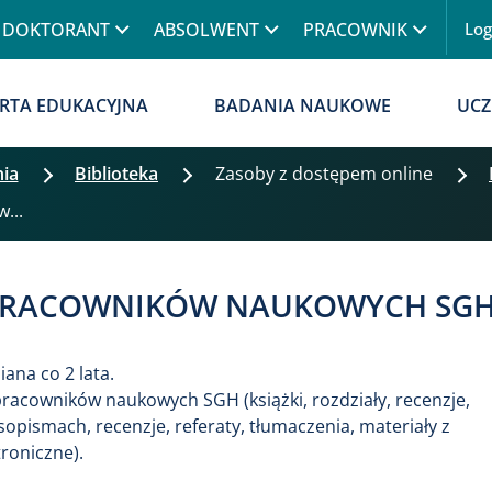
Przejdź do treści
DOKTORANT
ABSOLWENT
PRACOWNIK
Lo
Menu
RTA EDUKACYJNA
BADANIA NAUKOWE
UCZ
nia
Biblioteka
Zasoby z dostępem online
w...
I PRACOWNIKÓW NAUKOWYCH SG
iana co 2 lata.
pracowników naukowych SGH (książki, rozdziały, recenzje,
opismach, recenzje, referaty, tłumaczenia, materiały z
troniczne).