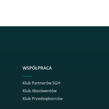
sgh
r sgh
nkedin sgh
su youtube sgh
rwisu flickr sgh
o serwisu instagram sgh
dź do serwisu spotify sgh
WSPÓŁPRACA
Klub Partnerów SGH
Klub Absolwentów
Klub Przedsiębiorców