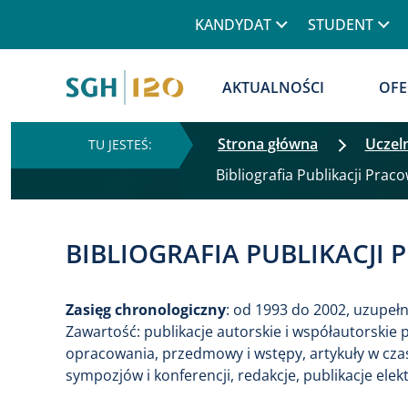
Górne menu
KANDYDAT
STUDENT
Główna nawigacja
AKTUALNOŚCI
OFE
Strona główna
Uczel
Bibliografia Publikacji Praco
BIBLIOGRAFIA PUBLIKACJ
Zasięg chronologiczny
: od 1993 do 2002, uzupełn
Zawartość: publikacje autorskie i współautorskie 
opracowania, przedmowy i wstępy, artykuły w czas
sympozjów i konferencji, redakcje, publikacje elek