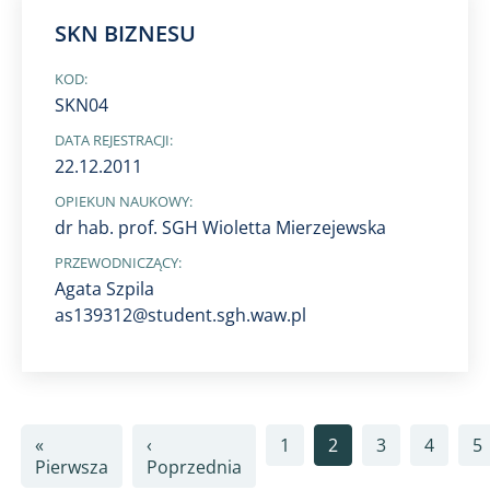
SKN BIZNESU
KOD:
SKN04
DATA REJESTRACJI:
22.12.2011
OPIEKUN NAUKOWY:
dr hab. prof. SGH Wioletta Mierzejewska
PRZEWODNICZĄCY:
Agata Szpila
as139312@student.sgh.waw.pl
Stronicowanie
«
‹
1
2
3
4
5
Pierwsza strona
Poprzednia strona
Pierwsza
Poprzednia