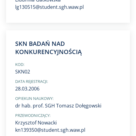
lg130515@student.sgh.waw.pl
SKN BADAŃ NAD
KONKURENCYJNOŚCIĄ
KOD:
SKN02
DATA REJESTRACJI:
28.03.2006
OPIEKUN NAUKOWY:
dr hab. prof. SGH Tomasz Dołęgowski
PRZEWODNICZĄCY:
Krzysztof Nowacki
kn139350@student.sgh.waw.pl