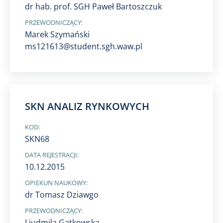
dr hab. prof. SGH Paweł Bartoszczuk
PRZEWODNICZĄCY:
Marek Szymański
ms121613@student.sgh.waw.pl
SKN ANALIZ RYNKOWYCH
KOD:
SKN68
DATA REJESTRACJI:
10.12.2015
OPIEKUN NAUKOWY:
dr Tomasz Dziawgo
PRZEWODNICZĄCY:
Liudmila Gatkowska