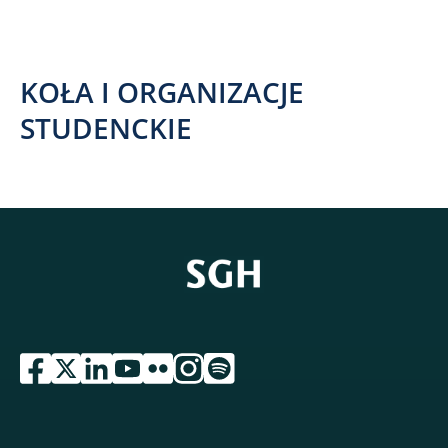
KOŁA I ORGANIZACJE
STUDENCKIE
przejdź do serwisu facebook sgh
przejdź do serwisu twitter sgh
przejdź do serwisu linkedin sgh
przejdź do serwisu youtube sgh
przejdź do serwisu flickr sgh
przejdź do serwisu instagram sgh
przejdź do serwisu spotify sgh