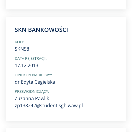
SKN BANKOWOŚCI
KOD:
SKN58
DATA REJESTRACJI:
17.12.2013
OPIEKUN NAUKOWY:
dr Edyta Cegielska
PRZEWODNICZĄCY:
Zuzanna Pawlik
zp138242@student.sgh.waw.pl