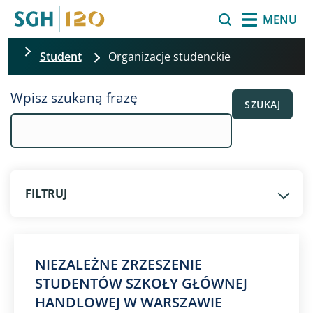
Przejdź do treści
Szukaj
MENU
Student
Organizacje studenckie
Pomiń filtrowanie
Wpisz szukaną frazę
SZUKAJ
FILTRUJ
NIEZALEŻNE ZRZESZENIE
STUDENTÓW SZKOŁY GŁÓWNEJ
HANDLOWEJ W WARSZAWIE