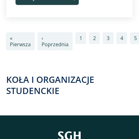
Stronicowanie
«
‹
1
2
3
4
5
Pierwsza strona
Poprzednia strona
Pierwsza
Poprzednia
KOŁA I ORGANIZACJE
STUDENCKIE