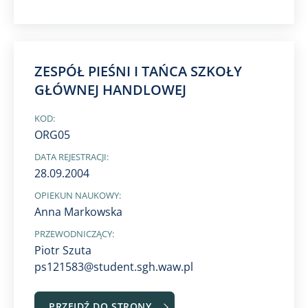
ZESPÓŁ PIEŚNI I TAŃCA SZKOŁY
GŁÓWNEJ HANDLOWEJ
KOD:
ORG05
DATA REJESTRACJI:
28.09.2004
OPIEKUN NAUKOWY:
Anna Markowska
PRZEWODNICZĄCY:
Piotr Szuta
ps121583@student.sgh.waw.pl
PRZEJDŹ DO STRONY