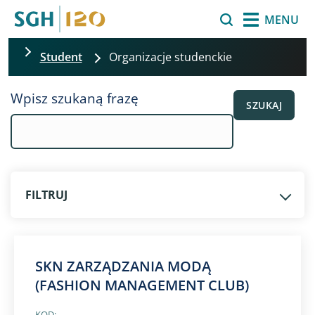
Przejdź do treści
Szukaj
MENU
Student
Organizacje studenckie
Pomiń filtrowanie
Wpisz szukaną frazę
SZUKAJ
FILTRUJ
SKN ZARZĄDZANIA MODĄ
(FASHION MANAGEMENT CLUB)
KOD: