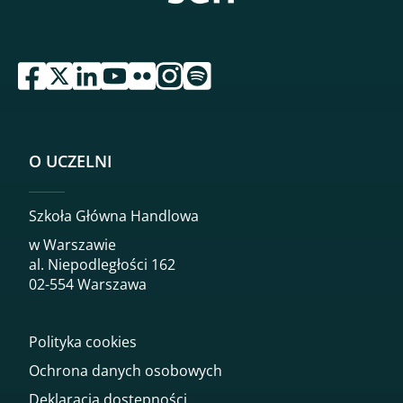
przejdź do serwisu facebook sgh
przejdź do serwisu twitter sgh
przejdź do serwisu linkedin sgh
przejdź do serwisu youtube sgh
przejdź do serwisu flickr sgh
przejdź do serwisu instagram sgh
przejdź do serwisu spotify sgh
O UCZELNI
Szkoła Główna Handlowa
w Warszawie
al. Niepodległości 162
02-554 Warszawa
Polityka cookies
Ochrona danych osobowych
Deklaracja dostępności