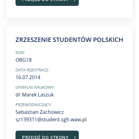
ZRZESZENIE STUDENTÓW POLSKICH
KOD:
ORG18
DATA REJESTRACJI:
16.07.2014
OPIEKUN NAUKOWY:
dr Marek Laszuk
PRZEWODNICZĄCY:
Sebastian Zachowicz
sz139311@student.sgh.waw.pl
PRZEJDŹ DO STRONY