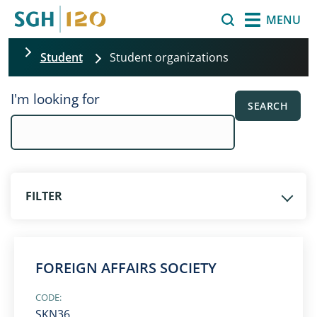
Skip to main content
Search
MENU
Student
Student organizations
Skip filters
I'm looking for
SEARCH
FILTER
FOREIGN AFFAIRS SOCIETY
CODE:
SKN36