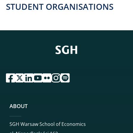
STUDENT ORGANISATIONS
przejdź do serwisu facebook sgh
przejdź do serwisu twitter sgh
przejdź do serwisu linkedin sgh
przejdź do serwisu youtube sgh
przejdź do serwisu flickr sgh
przejdź do serwisu instagram sgh
przejdź do serwisu spotify sgh
ABOUT
SGH Warsaw School of Economics