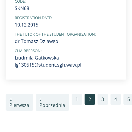
CODE:
SKN68
REGISTRATION DATE:
10.12.2015
THE TUTOR OF THE STUDENT ORGANISATION:
dr Tomasz Dziawgo
CHAIRPERSON:
Liudmila Gatkowska
lg130515@student.sgh.waw.pl
Pagination
«
‹
1
2
3
4
5
First page
Previous page
Pierwsza
Poprzednia