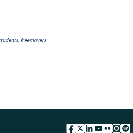
tudents, freemovers ​
przejdź do serwisu facebook 
przejdź do serwisu twitte
przejdź do serwisu li
przejdź do serwi
przejdź do se
przejdź d
przej