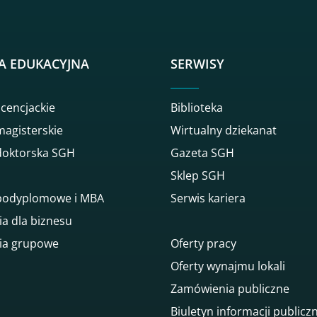
A EDUKACYJNA
SERWISY
icencjackie
Biblioteka
magisterskie
Wirtualny dziekanat
doktorska SGH
Gazeta SGH
Sklep SGH
 podyplomowe i MBA
Serwis kariera
ia dla biznesu
ia grupowe
Oferty pracy
Oferty wynajmu lokali
Zamówienia publiczne
Biuletyn informacji publicz