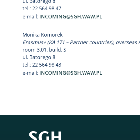
ul. Batorego 8
tel.: 22 564 98 47
e-mail:
INCOMING@SGH.WAW.PL
Monika Komorek
Erasmus+ (KA 171 – Partner countries), overseas s
room 3.01, build. S
ul. Batorego 8
tel.: 22 564 98 43
e-mail:
INCOMING@SGH.WAW.PL