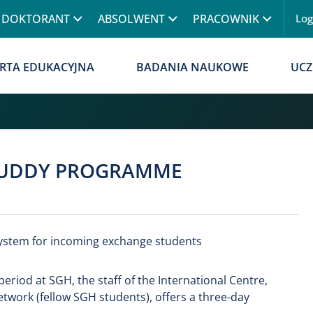
Przejdź do treści
DOKTORANT
ABSOLWENT
PRACOWNIK
Lo
Menu
RTA EDUKACYJNA
BADANIA NAUKOWE
UCZ
BUDDY PROGRAMME
ystem for incoming exchange students
eriod at SGH, the staff of the International Centre,
work (fellow SGH students), offers a three-day