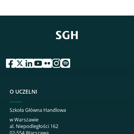
przejdź do serwisu facebook sgh
przejdź do serwisu twitter sgh
przejdź do serwisu linkedin sgh
przejdź do serwisu youtube sgh
przejdź do serwisu flickr sgh
przejdź do serwisu instagram sgh
przejdź do serwisu spotify sgh
O UCZELNI
Szkoła Główna Handlowa
w Warszawie
al. Niepodległości 162
02-554 Warszawa