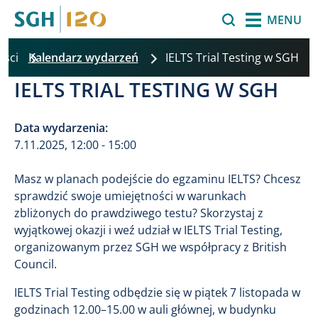
Przejdź do treści
Szukaj
MENU
ności
Kalendarz wydarzeń
IELTS Trial Testing w SGH
IELTS TRIAL TESTING W SGH
Data wydarzenia:
7.11.2025, 12:00 - 15:00
Masz w planach podejście do egzaminu IELTS? Chcesz
sprawdzić swoje umiejętności w warunkach
zbliżonych do prawdziwego testu? Skorzystaj z
wyjątkowej okazji i weź udział w IELTS Trial Testing,
organizowanym przez SGH we współpracy z British
Council.
IELTS Trial Testing odbędzie się w piątek 7 listopada w
godzinach 12.00–15.00 w auli głównej, w budynku