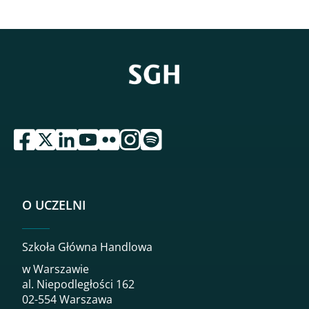
przejdź do serwisu facebook sgh
przejdź do serwisu twitter sgh
przejdź do serwisu linkedin sgh
przejdź do serwisu youtube sgh
przejdź do serwisu flickr sgh
przejdź do serwisu instagram sgh
przejdź do serwisu spotify sgh
O UCZELNI
Szkoła Główna Handlowa
w Warszawie
al. Niepodległości 162
02-554 Warszawa