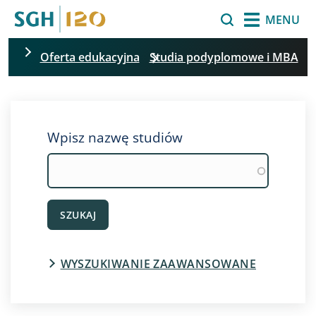
Przejdź do treści
Szukaj
MENU
Oferta edukacyjna
Studia podyplomowe i MBA
Pomiń filtrowanie
Wpisz nazwę studiów
SZUKAJ
WYSZUKIWANIE ZAAWANSOWANE