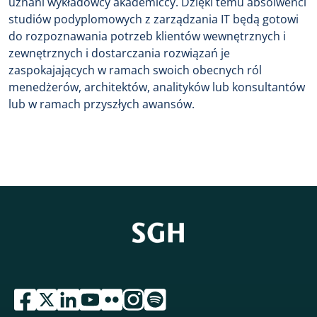
uznani wykładowcy akademiccy. Dzięki temu absolwenci
studiów podyplomowych z zarządzania IT będą gotowi
do rozpoznawania potrzeb klientów wewnętrznych i
zewnętrznych i dostarczania rozwiązań je
zaspokajających w ramach swoich obecnych ról
menedżerów, architektów, analityków lub konsultantów
lub w ramach przyszłych awansów.
przejdź do serwisu facebook sgh
przejdź do serwisu twitter sgh
przejdź do serwisu linkedin sgh
przejdź do serwisu youtube sgh
przejdź do serwisu flickr sgh
przejdź do serwisu instagram sgh
przejdź do serwisu spotify sgh