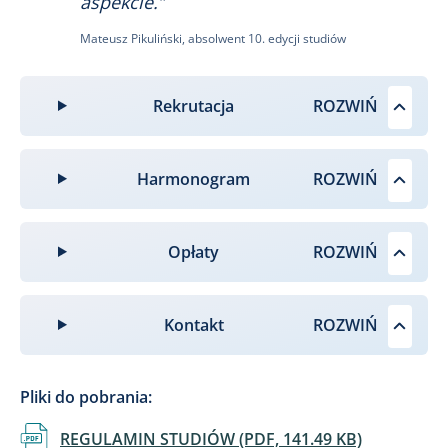
aspekcie.”
Kam
stu
Mateusz Pikuliński, absolwent 10. edycji studiów
Rekrutacja
Harmonogram
Opłaty
Kontakt
Pliki do pobrania:
Dokument
REGULAMIN STUDIÓW (PDF, 141.49 KB)