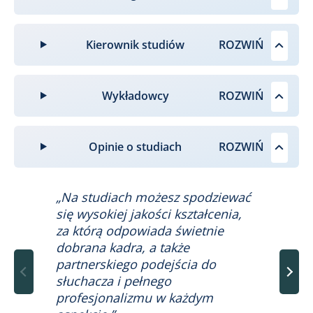
Kierownik studiów
Wykładowcy
Opinie o studiach
„Na studiach możesz spodziewać
„P
się wysokiej jakości kształcenia,
do
za którą odpowiada świetnie
kt
dobrana kadra, a także
mo
partnerskiego podejścia do
po
słuchacza i pełnego
za
profesjonalizmu w każdym
tr