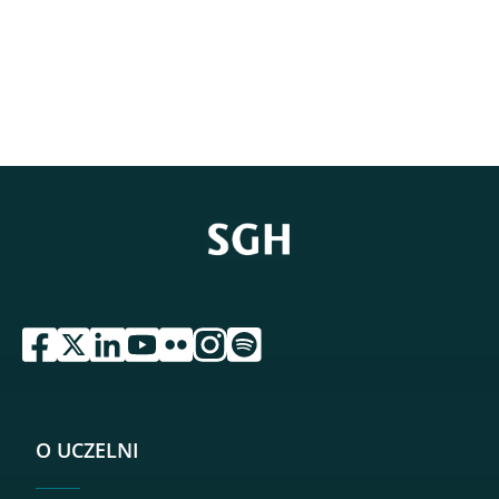
przejdź do serwisu facebook sgh
przejdź do serwisu twitter sgh
przejdź do serwisu linkedin sgh
przejdź do serwisu youtube sgh
przejdź do serwisu flickr sgh
przejdź do serwisu instagram sgh
przejdź do serwisu spotify sgh
O UCZELNI